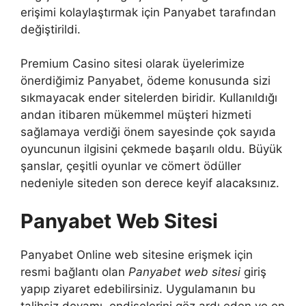
erişimi kolaylaştırmak için Panyabet tarafından
değiştirildi.
Premium Casino sitesi olarak üyelerimize
önerdiğimiz Panyabet, ödeme konusunda sizi
sıkmayacak ender sitelerden biridir. Kullanıldığı
andan itibaren mükemmel müşteri hizmeti
sağlamaya verdiği önem sayesinde çok sayıda
oyuncunun ilgisini çekmede başarılı oldu. Büyük
şanslar, çeşitli oyunlar ve cömert ödüller
nedeniyle siteden son derece keyif alacaksınız.
Panyabet Web Sitesi
Panyabet Online web sitesine erişmek için
resmi bağlantı olan
Panyabet web sitesi
giriş
yapıp ziyaret edebilirsiniz. Uygulamanın bu
talihsiz devamı, endişelerini göz ardı eden ve en