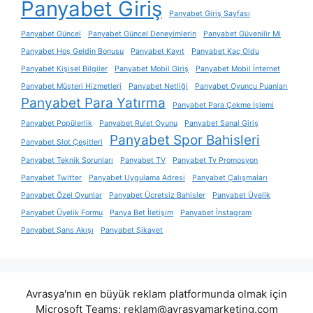
Panyabet Giriş
Panyabet Giriş Sayfası
Panyabet Güncel
Panyabet Güncel Deneyimlerin
Panyabet Güvenilir Mi
Panyabet Hoş Geldin Bonusu
Panyabet Kayıt
Panyabet Kaç Oldu
Panyabet Kişisel Bilgiler
Panyabet Mobil Giriş
Panyabet Mobil İnternet
Panyabet Müşteri Hizmetleri
Panyabet Netliği
Panyabet Oyuncu Puanları
Panyabet Para Yatırma
Panyabet Para Çekme İşlemi
Panyabet Popülerlik
Panyabet Rulet Oyunu
Panyabet Sanal Giriş
Panyabet Spor Bahisleri
Panyabet Slot Çeşitleri
Panyabet Teknik Sorunları
Panyabet TV
Panyabet Tv Promosyon
Panyabet Twitter
Panyabet Uygulama Adresi
Panyabet Çalışmaları
Panyabet Özel Oyunlar
Panyabet Ücretsiz Bahisler
Panyabet Üyelik
Panyabet Üyelik Formu
Panya Bet İletişim
Panyabet İnstagram
Panyabet Şans Akışı
Panyabet Şikayet
Avrasya'nın en büyük reklam platformunda olmak için
Microsoft Teams:
reklam@avrasyamarketing.com