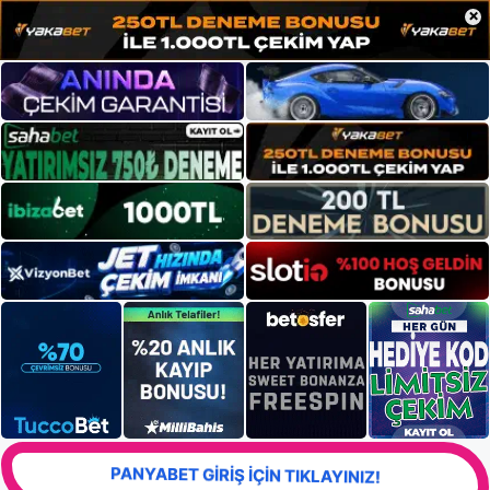
×
PANYABET GİRİŞ İÇİN TIKLAYINIZ!