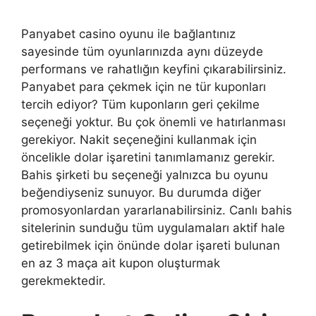
Panyabet casino oyunu ile bağlantınız
sayesinde tüm oyunlarınızda aynı düzeyde
performans ve rahatlığın keyfini çıkarabilirsiniz.
Panyabet para çekmek için ne tür kuponları
tercih ediyor? Tüm kuponların geri çekilme
seçeneği yoktur. Bu çok önemli ve hatırlanması
gerekiyor. Nakit seçeneğini kullanmak için
öncelikle dolar işaretini tanımlamanız gerekir.
Bahis şirketi bu seçeneği yalnızca bu oyunu
beğendiyseniz sunuyor. Bu durumda diğer
promosyonlardan yararlanabilirsiniz. Canlı bahis
sitelerinin sunduğu tüm uygulamaları aktif hale
getirebilmek için önünde dolar işareti bulunan
en az 3 maça ait kupon oluşturmak
gerekmektedir.