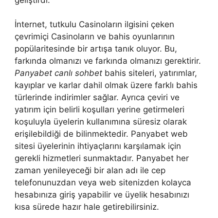
İnternet, tutkulu Casinoların ilgisini çeken
çevrimiçi Casinoların ve bahis oyunlarının
popülaritesinde bir artışa tanık oluyor. Bu,
farkında olmanızı ve farkında olmanızı gerektirir.
Panyabet canlı sohbet
bahis siteleri, yatırımlar,
kayıplar ve karlar dahil olmak üzere farklı bahis
türlerinde indirimler sağlar. Ayrıca çeviri ve
yatırım için belirli koşulları yerine getirmeleri
koşuluyla üyelerin kullanımına süresiz olarak
erişilebildiği de bilinmektedir. Panyabet web
sitesi üyelerinin ihtiyaçlarını karşılamak için
gerekli hizmetleri sunmaktadır. Panyabet her
zaman yenileyeceği bir alan adı ile cep
telefonunuzdan veya web sitenizden kolayca
hesabınıza giriş yapabilir ve üyelik hesabınızı
kısa sürede hazır hale getirebilirsiniz.