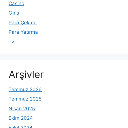
Casino
Giriş
Para Çekme
Para Yatırma
Tv
Arşivler
Temmuz 2026
Temmuz 2025
Nisan 2025
Ekim 2024
Eylül 2024