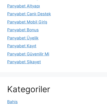
Panyabet Altyapı
Panyabet Canlı Destek
Panyabet Mobil Giriş
Panyabet Bonus
Panyabet Üyelik
Panyabet Kayıt
Panyabet Güvenilir Mi
Panyabet Şikayet
Kategoriler
Bahis