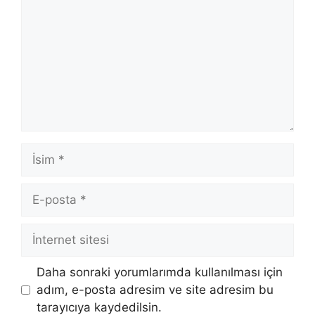
İsim
E-
posta
İnternet
sitesi
Daha sonraki yorumlarımda kullanılması için
adım, e-posta adresim ve site adresim bu
tarayıcıya kaydedilsin.