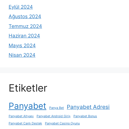
Eylül 2024
Ağustos 2024
Temmuz 2024
Haziran 2024
Mayıs 2024
Nisan 2024
Etiketler
Panyabet
Panyabet Adresi
Panya Bet
Panyabet Altyapı
Panyabet Android Giriş
Panyabet Bonus
Panyabet Canlı Destek
Panyabet Casino Oyunu