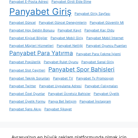
Panyabet E-Posta Adresi
Panyabet Girdi Elde Etme
Panyabet Giriş
Panyabet Giriş Sayfası
Panyabet Güncel
Panyabet Güncel Deneyimlerin
Panyabet Güvenilir Mi
Panyabet Hoş Geldin Bonusu
Panyabet Kayıt
Panyabet Kaç Oldu
Panyabet Kişisel Bilgiler
Panyabet Mobil Giriş
Panyabet Mobil İnternet
Panyabet Müşteri Hizmetleri
Panyabet Netliği
Panyabet Oyuncu Puanları
Panyabet Para Yatırma
Panyabet Para Çekme İşlemi
Panyabet Popülerlik
Panyabet Rulet Oyunu
Panyabet Sanal Giriş
Panyabet Spor Bahisleri
Panyabet Slot Çeşitleri
Panyabet Teknik Sorunları
Panyabet TV
Panyabet Tv Promosyon
Panyabet Twitter
Panyabet Uygulama Adresi
Panyabet Çalışmaları
Panyabet Özel Oyunlar
Panyabet Ücretsiz Bahisler
Panyabet Üyelik
Panyabet Üyelik Formu
Panya Bet İletişim
Panyabet İnstagram
Panyabet Şans Akışı
Panyabet Şikayet
Avrasya'nın en büyük reklam platformunda olmak için