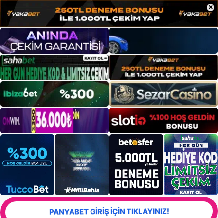
×
PANYABET GİRİŞ İÇİN TIKLAYINIZ!