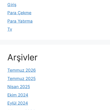
Giriş
Para Çekme
Para Yatırma
Tv
Arşivler
Temmuz 2026
Temmuz 2025
Nisan 2025
Ekim 2024
Eylül 2024