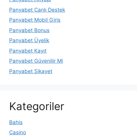
Panyabet Canlı Destek
Panyabet Mobil Giriş
Panyabet Bonus
Panyabet Üyelik
Panyabet Kayıt
Panyabet Güvenilir Mi
Panyabet Şikayet
Kategoriler
Bahis
Casino