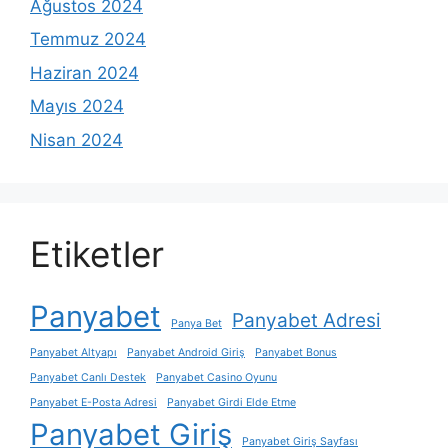
Ağustos 2024
Temmuz 2024
Haziran 2024
Mayıs 2024
Nisan 2024
Etiketler
Panyabet
Panyabet Adresi
Panya Bet
Panyabet Altyapı
Panyabet Android Giriş
Panyabet Bonus
Panyabet Canlı Destek
Panyabet Casino Oyunu
Panyabet E-Posta Adresi
Panyabet Girdi Elde Etme
Panyabet Giriş
Panyabet Giriş Sayfası