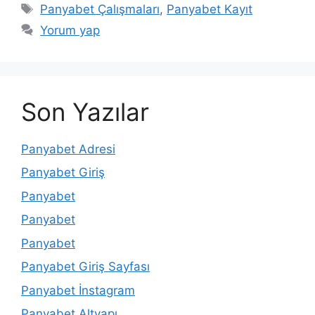
Etiketler
Panyabet Çalışmaları
,
Panyabet Kayıt
Yorum yap
Son Yazılar
Panyabet Adresi
Panyabet Giriş
Panyabet
Panyabet
Panyabet
Panyabet Giriş Sayfası
Panyabet İnstagram
Panyabet Altyapı