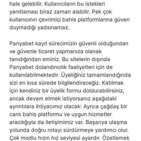
hale gelebilir. Kullanıcıların bu istekleri
yanıtlaması biraz zaman alabilir. Pek çok
kullanıcının çevrimiçi bahis platformlarına güven
duymadığı yadsınamaz.
Panyabet kayıt sürecimizin güvenli olduğundan
ve güvenle ticaret yapmanıza olanak
tanıdığından eminiz. Bu sitelerin dışında
Panyabet dolandırıcılık faaliyetleri için de
kullanılabilmektedir. Üyeliğiniz tamamlandığında
sizi en kısa sürede bilgilendireceğiz. Katılmak
için kendiniz bir üyelik formu doldurabilirsiniz,
ancak devam etmek istiyorsanız aşağıdaki
ayrıntılara ihtiyacımız olacak: Ayrıca çağdaş bir
canlı bahis platformu ve uygun hizmetler
aracılığıyla da iletişimimiz var. Başarıya ulaşma
yolunda doğru rotayı sürdürmeye yardımcı olur.
Çok modlu hızın hız seviyesi ayardır. Özetlemek