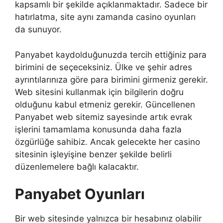
kapsamlı bir şekilde açıklanmaktadır. Sadece bir
hatırlatma, site aynı zamanda casino oyunları
da sunuyor.
Panyabet kaydolduğunuzda tercih ettiğiniz para
birimini de seçeceksiniz. Ülke ve şehir adres
ayrıntılarınıza göre para birimini girmeniz gerekir.
Web sitesini kullanmak için bilgilerin doğru
olduğunu kabul etmeniz gerekir. Güncellenen
Panyabet web sitemiz sayesinde artık evrak
işlerini tamamlama konusunda daha fazla
özgürlüğe sahibiz. Ancak gelecekte her casino
sitesinin işleyişine benzer şekilde belirli
düzenlemelere bağlı kalacaktır.
Panyabet Oyunları
Bir web sitesinde yalnızca bir hesabınız olabilir