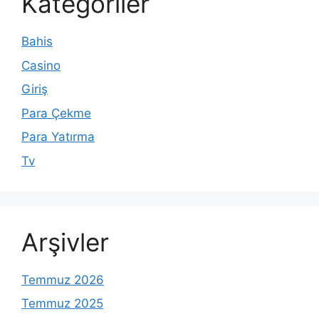
Kategoriler
Bahis
Casino
Giriş
Para Çekme
Para Yatırma
Tv
Arşivler
Temmuz 2026
Temmuz 2025