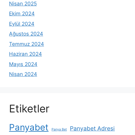
Nisan 2025
Ekim 2024
Eylül 2024
Ağustos 2024
Temmuz 2024
Haziran 2024
Mayıs 2024
Nisan 2024
Etiketler
Panyabet
Panyabet Adresi
Panya Bet