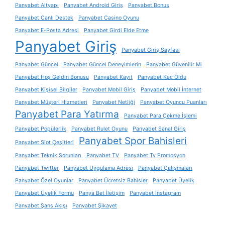
Panyabet Altyapı
Panyabet Android Giriş
Panyabet Bonus
Panyabet Canlı Destek
Panyabet Casino Oyunu
Panyabet E-Posta Adresi
Panyabet Girdi Elde Etme
Panyabet Giriş
Panyabet Giriş Sayfası
Panyabet Güncel
Panyabet Güncel Deneyimlerin
Panyabet Güvenilir Mi
Panyabet Hoş Geldin Bonusu
Panyabet Kayıt
Panyabet Kaç Oldu
Panyabet Kişisel Bilgiler
Panyabet Mobil Giriş
Panyabet Mobil İnternet
Panyabet Müşteri Hizmetleri
Panyabet Netliği
Panyabet Oyuncu Puanları
Panyabet Para Yatırma
Panyabet Para Çekme İşlemi
Panyabet Popülerlik
Panyabet Rulet Oyunu
Panyabet Sanal Giriş
Panyabet Spor Bahisleri
Panyabet Slot Çeşitleri
Panyabet Teknik Sorunları
Panyabet TV
Panyabet Tv Promosyon
Panyabet Twitter
Panyabet Uygulama Adresi
Panyabet Çalışmaları
Panyabet Özel Oyunlar
Panyabet Ücretsiz Bahisler
Panyabet Üyelik
Panyabet Üyelik Formu
Panya Bet İletişim
Panyabet İnstagram
Panyabet Şans Akışı
Panyabet Şikayet