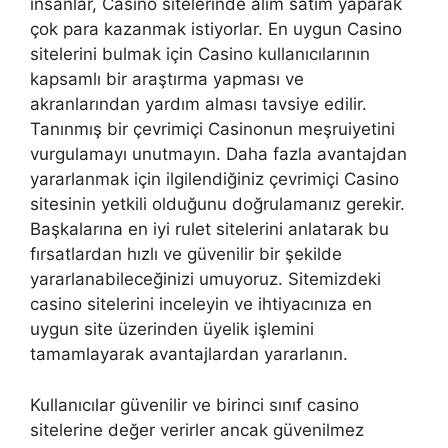
insanlar, Casino sitelerinde alım satım yaparak
çok para kazanmak istiyorlar. En uygun Casino
sitelerini bulmak için Casino kullanıcılarının
kapsamlı bir araştırma yapması ve
akranlarından yardım alması tavsiye edilir.
Tanınmış bir çevrimiçi Casinonun meşruiyetini
vurgulamayı unutmayın. Daha fazla avantajdan
yararlanmak için ilgilendiğiniz çevrimiçi Casino
sitesinin yetkili olduğunu doğrulamanız gerekir.
Başkalarına en iyi rulet sitelerini anlatarak bu
fırsatlardan hızlı ve güvenilir bir şekilde
yararlanabileceğinizi umuyoruz. Sitemizdeki
casino sitelerini inceleyin ve ihtiyacınıza en
uygun site üzerinden üyelik işlemini
tamamlayarak avantajlardan yararlanın.
Kullanıcılar güvenilir ve birinci sınıf casino
sitelerine değer verirler ancak güvenilmez