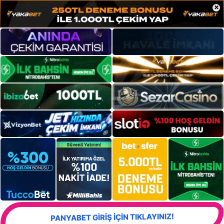
×
PANYABET GİRİŞ İÇİN TIKLAYINIZ!