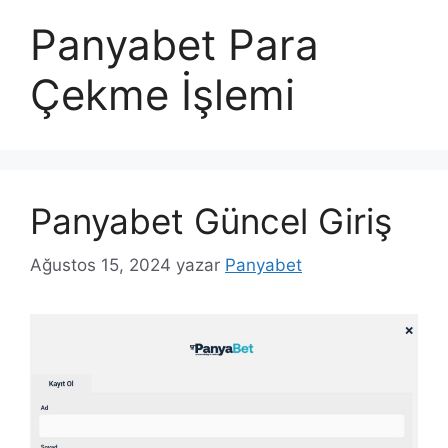
Panyabet Para
Çekme İşlemi
Panyabet Güncel Giriş
Ağustos 15, 2024
yazar
Panyabet