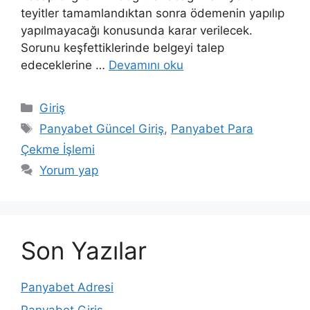
teyitler tamamlandıktan sonra ödemenin yapılıp
yapılmayacağı konusunda karar verilecek.
Sorunu keşfettiklerinde belgeyi talep
edeceklerine …
Devamını oku
Kategoriler
Giriş
Etiketler
Panyabet Güncel Giriş
,
Panyabet Para
Çekme İşlemi
Yorum yap
Son Yazılar
Panyabet Adresi