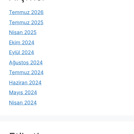
Temmuz 2026
Temmuz 2025
Nisan 2025
Ekim 2024
Eylül 2024
Ağustos 2024
Temmuz 2024
Haziran 2024
Mayıs 2024
Nisan 2024