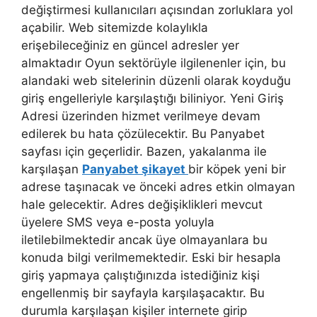
değiştirmesi kullanıcıları açısından zorluklara yol
açabilir. Web sitemizde kolaylıkla
erişebileceğiniz en güncel adresler yer
almaktadır Oyun sektörüyle ilgilenenler için, bu
alandaki web sitelerinin düzenli olarak koyduğu
giriş engelleriyle karşılaştığı biliniyor. Yeni Giriş
Adresi üzerinden hizmet verilmeye devam
edilerek bu hata çözülecektir. Bu Panyabet
sayfası için geçerlidir. Bazen, yakalanma ile
karşılaşan
Panyabet şikayet
bir köpek yeni bir
adrese taşınacak ve önceki adres etkin olmayan
hale gelecektir. Adres değişiklikleri mevcut
üyelere SMS veya e-posta yoluyla
iletilebilmektedir ancak üye olmayanlara bu
konuda bilgi verilmemektedir. Eski bir hesapla
giriş yapmaya çalıştığınızda istediğiniz kişi
engellenmiş bir sayfayla karşılaşacaktır. Bu
durumla karşılaşan kişiler internete girip