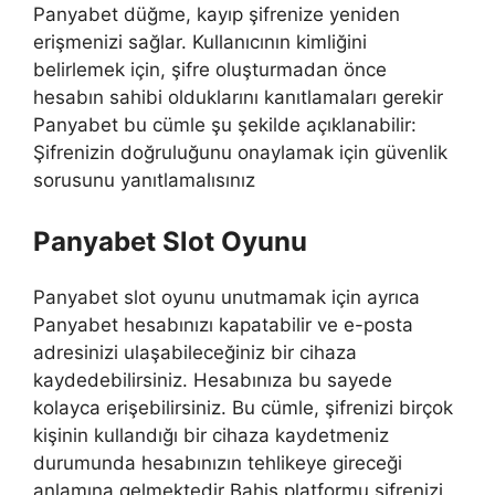
Panyabet düğme, kayıp şifrenize yeniden
erişmenizi sağlar. Kullanıcının kimliğini
belirlemek için, şifre oluşturmadan önce
hesabın sahibi olduklarını kanıtlamaları gerekir
Panyabet bu cümle şu şekilde açıklanabilir:
Şifrenizin doğruluğunu onaylamak için güvenlik
sorusunu yanıtlamalısınız
Panyabet Slot Oyunu
Panyabet slot oyunu unutmamak için ayrıca
Panyabet hesabınızı kapatabilir ve e-posta
adresinizi ulaşabileceğiniz bir cihaza
kaydedebilirsiniz. Hesabınıza bu sayede
kolayca erişebilirsiniz. Bu cümle, şifrenizi birçok
kişinin kullandığı bir cihaza kaydetmeniz
durumunda hesabınızın tehlikeye gireceği
anlamına gelmektedir Bahis platformu şifrenizi