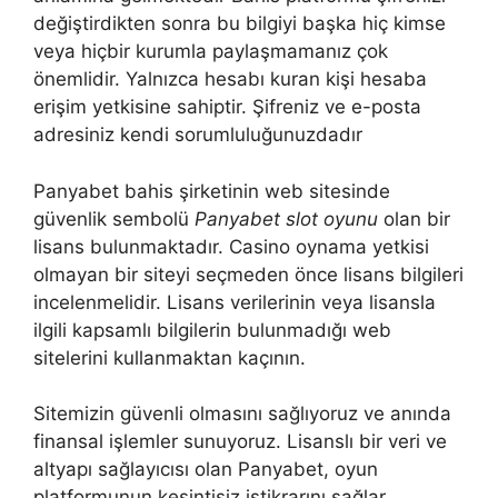
değiştirdikten sonra bu bilgiyi başka hiç kimse
veya hiçbir kurumla paylaşmamanız çok
önemlidir. Yalnızca hesabı kuran kişi hesaba
erişim yetkisine sahiptir. Şifreniz ve e-posta
adresiniz kendi sorumluluğunuzdadır
Panyabet bahis şirketinin web sitesinde
güvenlik sembolü
Panyabet slot oyunu
olan bir
lisans bulunmaktadır. Casino oynama yetkisi
olmayan bir siteyi seçmeden önce lisans bilgileri
incelenmelidir. Lisans verilerinin veya lisansla
ilgili kapsamlı bilgilerin bulunmadığı web
sitelerini kullanmaktan kaçının.
Sitemizin güvenli olmasını sağlıyoruz ve anında
finansal işlemler sunuyoruz. Lisanslı bir veri ve
altyapı sağlayıcısı olan Panyabet, oyun
platformunun kesintisiz istikrarını sağlar.