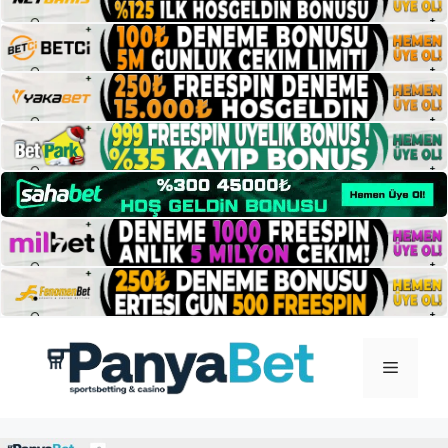
İçeriğe
atla
Menü