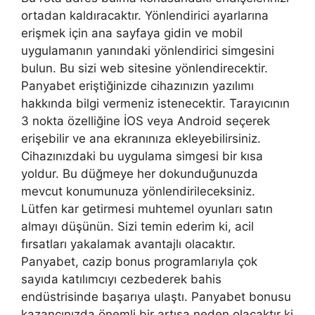
ortadan kaldıracaktır. Yönlendirici ayarlarına
erişmek için ana sayfaya gidin ve mobil
uygulamanın yanındaki yönlendirici simgesini
bulun. Bu sizi web sitesine yönlendirecektir.
Panyabet eriştiğinizde cihazınızın yazılımı
hakkında bilgi vermeniz istenecektir. Tarayıcının
3 nokta özelliğine İOS veya Android seçerek
erişebilir ve ana ekranınıza ekleyebilirsiniz.
Cihazınızdaki bu uygulama simgesi bir kısa
yoldur. Bu düğmeye her dokunduğunuzda
mevcut konumunuza yönlendirileceksiniz.
Lütfen kar getirmesi muhtemel oyunları satın
almayı düşünün. Sizi temin ederim ki, acil
fırsatları yakalamak avantajlı olacaktır.
Panyabet, cazip bonus programlarıyla çok
sayıda katılımcıyı cezbederek bahis
endüstrisinde başarıya ulaştı. Panyabet bonusu
kazancınızda önemli bir artışa neden olacaktır ki