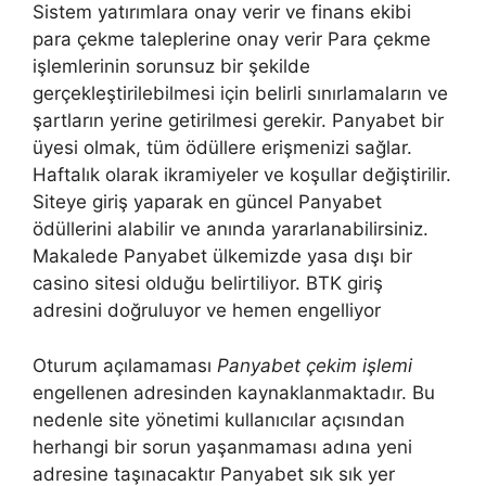
Sistem yatırımlara onay verir ve finans ekibi
para çekme taleplerine onay verir Para çekme
işlemlerinin sorunsuz bir şekilde
gerçekleştirilebilmesi için belirli sınırlamaların ve
şartların yerine getirilmesi gerekir. Panyabet bir
üyesi olmak, tüm ödüllere erişmenizi sağlar.
Haftalık olarak ikramiyeler ve koşullar değiştirilir.
Siteye giriş yaparak en güncel Panyabet
ödüllerini alabilir ve anında yararlanabilirsiniz.
Makalede Panyabet ülkemizde yasa dışı bir
casino sitesi olduğu belirtiliyor. BTK giriş
adresini doğruluyor ve hemen engelliyor
Oturum açılamaması
Panyabet çekim işlemi
engellenen adresinden kaynaklanmaktadır. Bu
nedenle site yönetimi kullanıcılar açısından
herhangi bir sorun yaşanmaması adına yeni
adresine taşınacaktır Panyabet sık sık yer