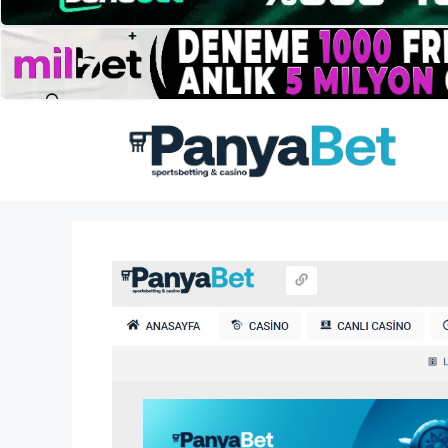
İçeriğe
atla