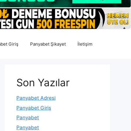
bet Giriş
Panyabet Şikayet
İletişim
Son Yazılar
Panyabet Adresi
Panyabet Giriş
Panyabet
Panyabet